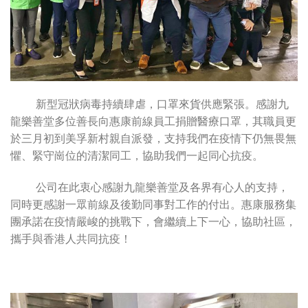
——-
新型冠狀病毒持續肆虐，口罩來貨供應緊張。感謝九
龍樂善堂多位善長向惠康前線員工捐贈醫療口罩，其職員更
於三月初到美孚新村親自派發，支持我們在疫情下仍無畏無
懼、緊守崗位的清潔同工，協助我們一起同心抗疫。
——-
公司在此衷心感謝九龍樂善堂及各界有心人的支持，
同時更感謝一眾前線及後勤同事對工作的付出。惠康服務集
團承諾在疫情嚴峻的挑戰下，會繼續上下一心，協助社區，
攜手與香港人共同抗疫！