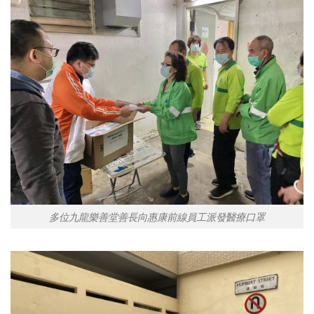
多位九龍樂善堂善長向惠康前線員工派發醫療口罩